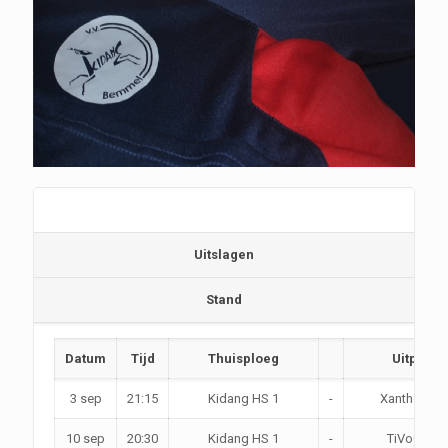
Programma
Uitslagen
Stand
Datum
Tijd
Thuisploeg
Uitploeg
3 sep
21:15
Kidang HS 1
-
Xanthos HS
10 sep
20:30
Kidang HS 1
-
TiVoC HS 