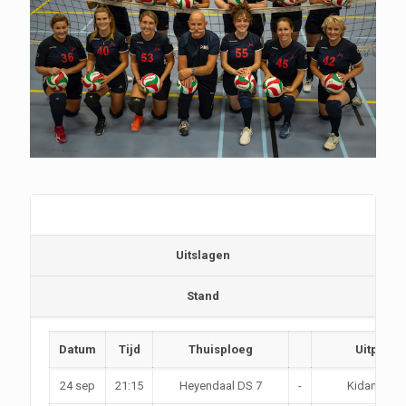
Programma
Uitslagen
Stand
Datum
Tijd
Thuisploeg
Uitploeg
24 sep
21:15
Heyendaal DS 7
-
Kidang DS 