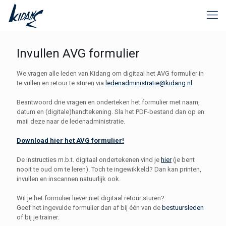
Invullen AVG formulier
We vragen alle leden van Kidang om digitaal het AVG formulier in
te vullen en retour te sturen via
ledenadministratie@kidang.nl
.
Beantwoord drie vragen en onderteken het formulier met naam,
datum en (digitale)handtekening. Sla het PDF-bestand dan op en
mail deze naar de ledenadministratie.
Download hier het AVG formulier!
De instructies m.b.t. digitaal ondertekenen vind je
hier
(je bent
nooit te oud om te leren). Toch te ingewikkeld? Dan kan printen,
invullen en inscannen natuurlijk ook.
Wil je het formulier liever niet digitaal retour sturen?
Geef het ingevulde formulier dan af bij één van de
bestuursleden
of bij je trainer.